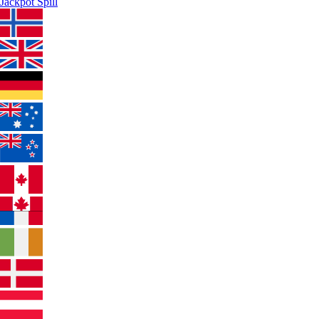
Jackpot Spill