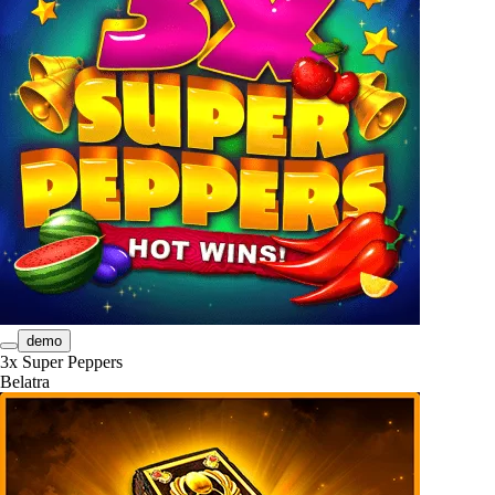
demo
3x Super Peppers
Belatra