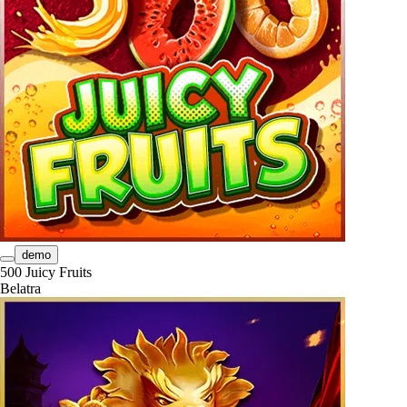
demo
500 Juicy Fruits
Belatra