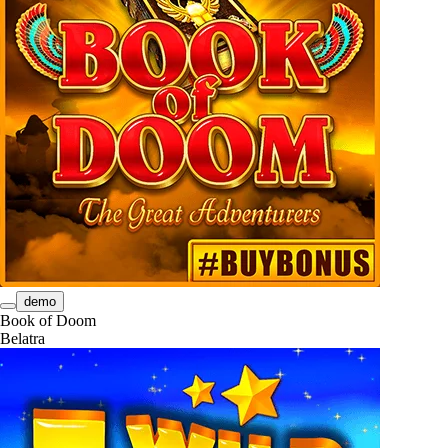
demo
Book of Doom
Belatra