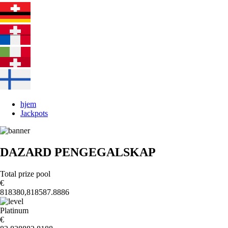
hjem
Jackpots
DAZARD PENGEGALSKAP
Total prize pool
€
8
1
8
3
8
0
,
8
1
8
5
8
7
.
8
8
8
6
Platinum
€