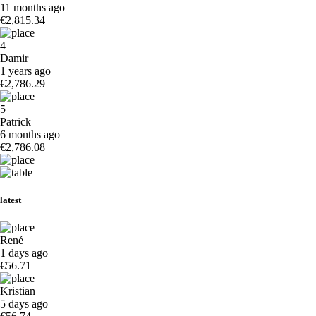
11
months
ago
€
2,815.34
4
Damir
1
years
ago
€
2,786.29
5
Patrick
6
months
ago
€
2,786.08
latest
René
1
days
ago
€
56.71
Kristian
5
days
ago