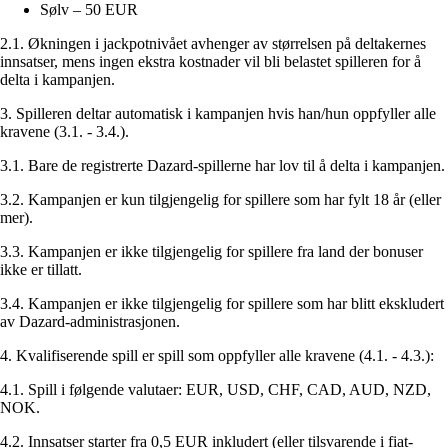
Sølv – 50 EUR
2.1. Økningen i jackpotnivået avhenger av størrelsen på deltakernes
innsatser, mens ingen ekstra kostnader vil bli belastet spilleren for å
delta i kampanjen.
3. Spilleren deltar automatisk i kampanjen hvis han/hun oppfyller alle
kravene (3.1. - 3.4.).
3.1. Bare de registrerte Dazard-spillerne har lov til å delta i kampanjen.
3.2. Kampanjen er kun tilgjengelig for spillere som har fylt 18 år (eller
mer).
3.3. Kampanjen er ikke tilgjengelig for spillere fra land der bonuser
ikke er tillatt.
3.4. Kampanjen er ikke tilgjengelig for spillere som har blitt ekskludert
av Dazard-administrasjonen.
4. Kvalifiserende spill er spill som oppfyller alle kravene (4.1. - 4.3.):
4.1. Spill i følgende valutaer: EUR, USD, CHF, CAD, AUD, NZD,
NOK.
4.2. Innsatser starter fra 0,5 EUR inkludert (eller tilsvarende i fiat-