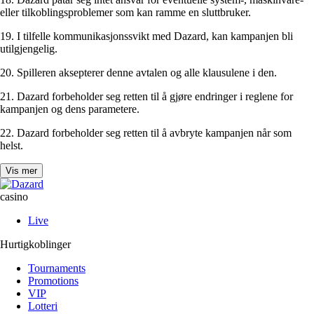
eller tilkoblingsproblemer som kan ramme en sluttbruker.
19. I tilfelle kommunikasjonssvikt med Dazard, kan kampanjen bli
utilgjengelig.
20. Spilleren aksepterer denne avtalen og alle klausulene i den.
21. Dazard forbeholder seg retten til å gjøre endringer i reglene for
kampanjen og dens parametere.
22. Dazard forbeholder seg retten til å avbryte kampanjen når som
helst.
Vis mer
casino
Live
Hurtigkoblinger
Tournaments
Promotions
VIP
Lotteri