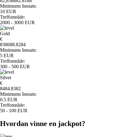
8
2
,
8
3
8
8
8
2
.
8
1
8
8
Minimums Innsats:
10 EUR
Treffområde:
2000 - 3000 EUR
Gold
€
8
3
8
6
8
8
.
8
2
8
4
Minimums Innsats:
5 EUR
Treffområde:
300 - 500 EUR
Silver
€
8
4
8
4
.
8
3
8
2
Minimums Innsats:
0.5 EUR
Treffområde:
50 - 100 EUR
Hvordan vinne en jackpot?