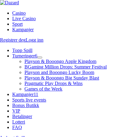
Casino
Live Casino
Sport
Kampanjer
Registrer deg
Logg inn
Topp Spill
Turneringer
6
Playson & Booongo Apple Kingdom
BGaming Million Drops: Summer Festival
Playson and Booongo Lucky Boom
Playson & Booongo Big Sunday Blast
Pragmatic Play Drops & Wins
Games of the Week
Kampanjer
11
Sports live events
Bonus Butikk
VIP
Betalinger
Lotteri
FAQ