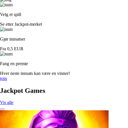
Velg et spill
Se etter Jackpot-merket
Gjør innsatser
Fra 0,5 EUR
Fang en premie
Hver neste innsats kan være en vinner!
join
Jackpot Games
Vis alle