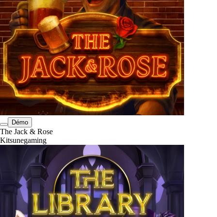
Démo
The Jack & Rose
Kitsunegaming