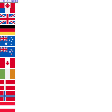
Jeu Jackpot