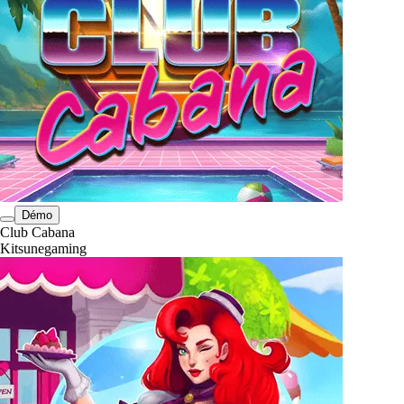
Démo
Club Cabana
Kitsunegaming