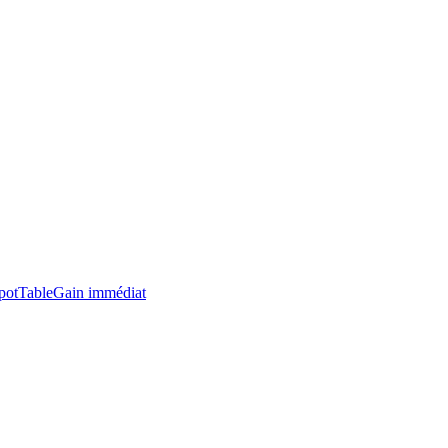
pot
Table
Gain immédiat