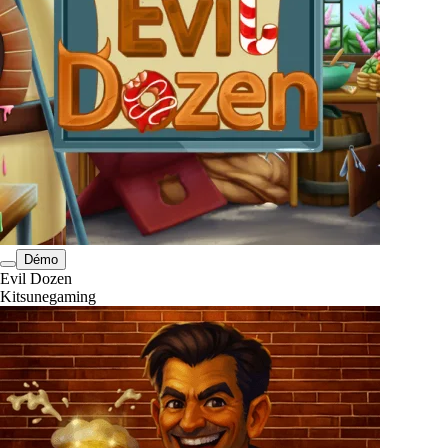
Démo
Evil Dozen
Kitsunegaming