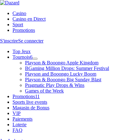
Casino
Casino en Direct
Sport
Promotions
S'inscrire
Se connecter
Top Jeux
Tournois
6
Playson & Booongo Apple Kingdom
BGaming Million Drops: Summer Festival
Playson and Booongo Lucky Boom
Playson & Booongo Big Sunday Blast
Pragmatic Play Drops & Wins
Games of the Week
Promotions
11
Sports live events
Magasin de Bonus
VIP
Paiements
Loterie
FAQ