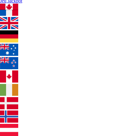
Jeu Jackpot