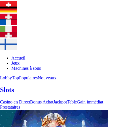
Accueil
Jeux
Machines à sous
Lobby
Top
Populaires
Nouveaux
Slots
Casino en Direct
Bonus Achat
Jackpot
Table
Gain immédiat
Prestataires