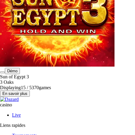
Démo
Sun of Egypt 3
3 Oaks
Displaying
15
/ 5370
games
En savoir plus
casino
Live
Liens rapides