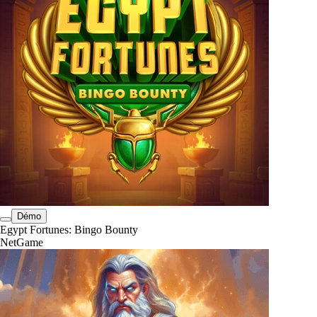
Démo
Egypt Fortunes: Bingo Bounty
NetGame