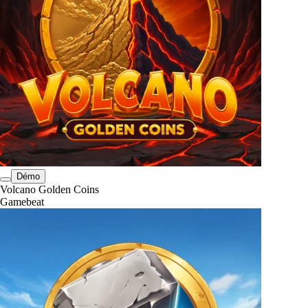
Démo
Volcano Golden Coins
Gamebeat