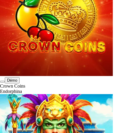
Démo
Crown Coins
Endorphina