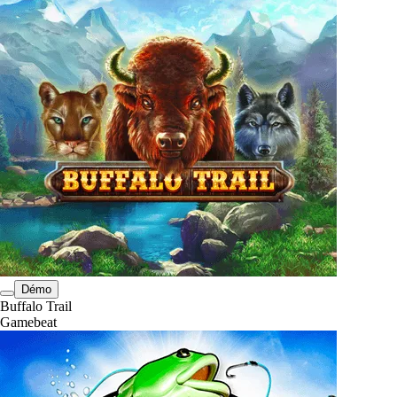
Démo
Buffalo Trail
Gamebeat