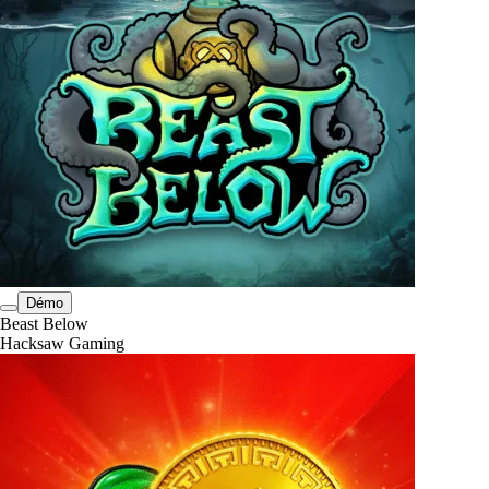
Démo
Beast Below
Hacksaw Gaming