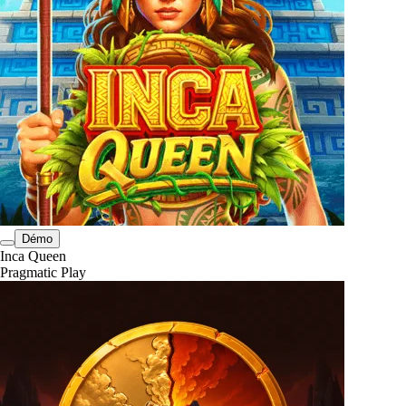
Démo
Inca Queen
Pragmatic Play