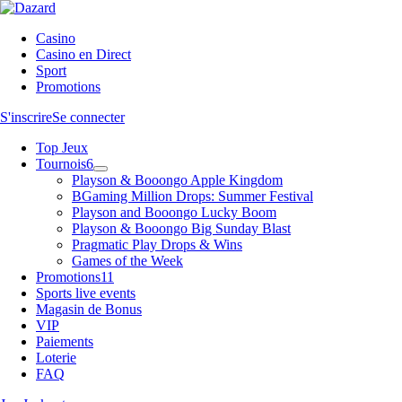
Casino
Casino en Direct
Sport
Promotions
S'inscrire
Se connecter
Top Jeux
Tournois
6
Playson & Booongo Apple Kingdom
BGaming Million Drops: Summer Festival
Playson and Booongo Lucky Boom
Playson & Booongo Big Sunday Blast
Pragmatic Play Drops & Wins
Games of the Week
Promotions
11
Sports live events
Magasin de Bonus
VIP
Paiements
Loterie
FAQ