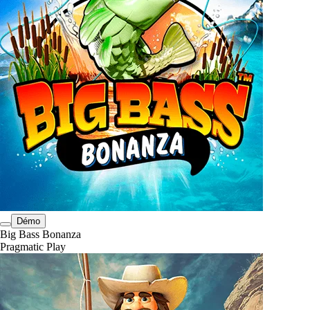
Démo
Big Bass Bonanza
Pragmatic Play