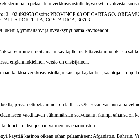
kisteröimällä pelaajatilin verkkosivustolle hyväksyt ja vahvistat suos
inumero: 3-102-893958 Osoite: PROVINCE 03 OF CARTAGO, 
ALLA PORTILLA, COSTA RICA, 30703
let lukenut, ymmärtänyt ja hyväksynyt nämä käyttöehdot.
kka pyrimme ilmoittamaan käyttäjille merkittävistä muutoksista sähköp
uessa englanninkielinen versio on ensisijainen.
n kaikkia verkkosivustolla julkaistuja käytäntöjä, sääntöjä ja ohjeita,
alueilla, joissa nettipelaaminen on laillista. Olet yksin vastuussa palvel
kapelaamiseen vaadittavan vähimmäisiän saavuttanut (kumpi tahansa on k
ai lopettaa tilisi, jos iän varmennus epäonnistuu.
lettyä käyttää kasinoa oikean rahan pelaamiseen: Afganistan, Bahrain, Val