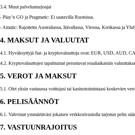
3.4. Muut palveluntarjoajat
- Play’n GO ja Pragmatic: Ei saatavilla Ruotsissa.
- Amatic: Rajoitettu Australiassa, Itävallassa, Virossa, Kreikassa ja Yhd
4. MAKSUT JA VALUUTAT
4.1. Hyväksyttyjä fiat- ja kryptovaluuttoja ovat: EUR, USD, 
4.2. Kryptovaluuttojen tapahtumat perustuvat reaaliaikaisiin valuuttakur
5. VEROT JA MAKSUT
5.1. Olet yksin vastuussa voittojasi tai kasinotoimintaasi koskevien ver
6. PELISÄÄNNÖT
6.1. Vahvistat ymmärtäväsi jokaisen verkkosivustolla tarjotun pelin sää
7. VASTUUNRAJOITUS