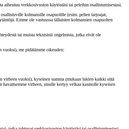
ta aiheutuu verkkosivuston käytöstäsi tai peleihin osallistumisestasi.
llistuville kolmansille osapuolille (esim. pelien tarjoajat,
äytäntöjä. Emme ole vastuussa tällaisten kolmansien osapuolten
yhteydestä tai muista teknisistä ongelmista, jotka eivät ole
syyn vuoksi), me pidätämme oikeuden:
muun virheen vuoksi), kyseinen summa (mukaan lukien kaikki siitä
in havaitsemme virheen, sinulle kertyy velkaa kasinolle kyseisen
ista), jotka johtuvat verkkosivuston käytöstäsi tai osallistumisestasi