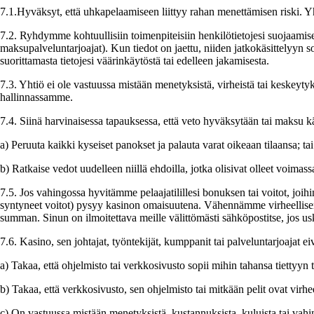
7.1.Hyväksyt, että uhkapelaamiseen liittyy rahan menettämisen riski. Yhti
7.2. Ryhdymme kohtuullisiin toimenpiteisiin henkilötietojesi suojaamisek
maksupalveluntarjoajat). Kun tiedot on jaettu, niiden jatkokäsittelyyn
suorittamasta tietojesi väärinkäytöstä tai edelleen jakamisesta.
7.3. Yhtiö ei ole vastuussa mistään menetyksistä, virheistä tai keskeytyksi
hallinnassamme.
7.4. Siinä harvinaisessa tapauksessa, että veto hyväksytään tai maksu k
a) Peruuta kaikki kyseiset panokset ja palauta varat oikeaan tilaansa; tai
b) Ratkaise vedot uudelleen niillä ehdoilla, jotka olisivat olleet voimassa,
7.5. Jos vahingossa hyvitämme pelaajatilillesi bonuksen tai voitot, joih
syntyneet voitot) pysyy kasinon omaisuutena. Vähennämme virheellisen h
summan. Sinun on ilmoitettava meille välittömästi sähköpostitse, jos us
7.6. Kasino, sen johtajat, työntekijät, kumppanit tai palveluntarjoajat ei
a) Takaa, että ohjelmisto tai verkkosivusto sopii mihin tahansa tiettyyn 
b) Takaa, että verkkosivusto, sen ohjelmisto tai mitkään pelit ovat virh
c) On vastuussa mistään menetyksistä, kustannuksista, kuluista tai vahingoi