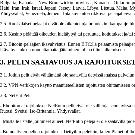
Bulgaria, Kanada – New Brunswickin provinssi, Kanada – Ontarion prov
Haiti, Iran, Irak, Israel, Japani, Jersey, Latvia, Libya, Liettua, Mal
Yhdysvallat, Venezuela, Jemen. Tätä käytäntöä rikkovat pelaajat eivät ole
2.5. Ruotsalaiset pelaajat eivät ole oikeutettuja bonuksiin, kampanjoihi
2.6. Kasino pidättää oikeuden kieltäytyä tai peruuttaa kotiutukset ja/tai su
2.7. Bitcoin-pelaajien ikävahvistus: Ennen BTC:llä pelaamista pelaajien o
Ikävahvistuksen noudattamatta jättäminen johtaa tilin sulkemiseen.
3. PELIN SAATAVUUS JA RAJOITUKSE
3.1. Jotkin pelit eivät välttämättä ole saatavilla tietyissä maissa palvel
3.2. VPN-verkkojen käyttö maantieteellisten rajoitusten ohittamiseen on 
3.3. NetEnt Pelit
- Ehdottomat rajoitukset: NetEntin pelit eivät ole sallittuja seuraaviss
Ruotsi, Sveitsi, Iso-Britannia, Yhdysvallat.
- Mustalle listalle joutuneet alueet: NetEntin pelejä ei ole saatavilla pi
- Brändättyjen pelien rajoitukset: Tiettyihin peleihin, kuten Planet of 